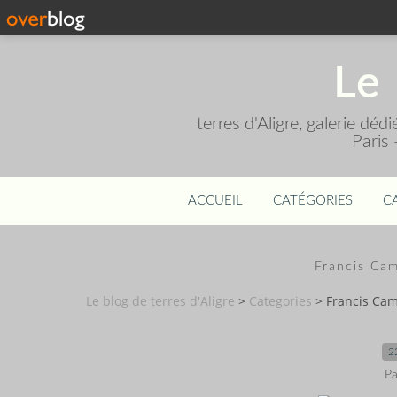
Le 
terres d'Aligre, galerie dé
Paris
ACCUEIL
CATÉGORIES
C
Francis Cam
Le blog de terres d'Aligre
>
Categories
>
Francis Cam
2
Pa