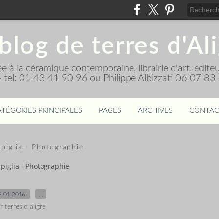
blog de terres d'Al
diée à la céramique contemporaine, librairie d'art, édi
 - tel: 01 43 41 90 96 ou Philippe Albizzati 06 07 83
ATÉGORIES PRINCIPALES
PAGES
ARCHIVES
CONTAC
piglia - Photographie
piglia - Photographie
2.01.2016
…
r terres d aligre