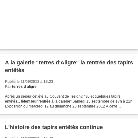
A la galerie "terres d'Aligre" la rentrée des tapirs
entêtés
Publié le 11/09/2012 à 16:23
Par
terres d aligre
Après un séjour cet été au Couvent de Treigny, "30 et quelques tapirs
entêtés... fêtent leur rentrée à la galerie" Samedi 15 septembre de 17h à 22h
Exposition du mercredi 12 au dimanche 23 septembre 2012 A cette
occasion nous présentons des pièces d'Yves...
L'histoire des tapirs entêtés continue