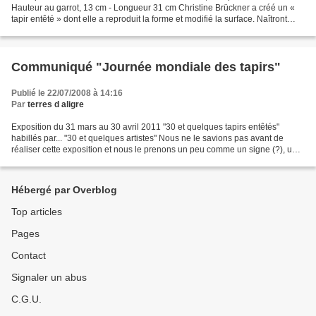
Hauteur au garrot, 13 cm - Longueur 31 cm Christine Brückner a créé un «
tapir entêté » dont elle a reproduit la forme et modifié la surface. Naîtront
ainsi quelques tapirs entêtés,...
Communiqué "Journée mondiale des tapirs"
Publié le 22/07/2008 à 14:16
Par
terres d aligre
Exposition du 31 mars au 30 avril 2011 "30 et quelques tapirs entêtés"
habillés par... "30 et quelques artistes" Nous ne le savions pas avant de
réaliser cette exposition et nous le prenons un peu comme un signe (?), une
journée mondiale du tapir existe......
Hébergé par Overblog
Top articles
Pages
Contact
Signaler un abus
C.G.U.