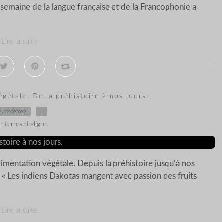
 semaine de la langue française et de la Francophonie a
Lire la suite
égétale. De la préhistoire à nos jours.
7.12.2020
…
r terres d aligre
limentation végétale. Depuis la préhistoire jusqu’à nos
: « Les indiens Dakotas mangent avec passion des fruits
Lire la suite