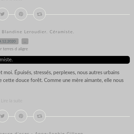
 Blandine Leroudier. Céramiste.
4.12.2020
…
r terres d aligre
et moi. Épuisés, stressés, perplexes, nous autres urbains
de cette douce forêt. Comme une mère aimante, elle nous
Lire la suite