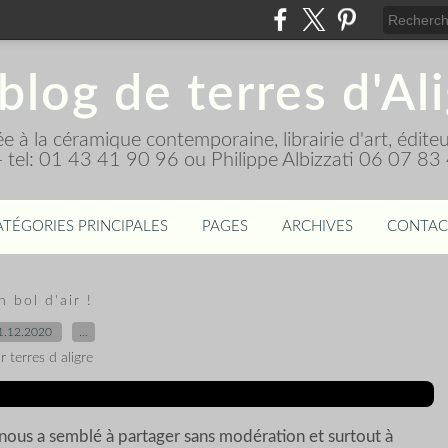
blog de terres d'Al
diée à la céramique contemporaine, librairie d'art, édi
 - tel: 01 43 41 90 96 ou Philippe Albizzati 06 07 83
ATÉGORIES PRINCIPALES
PAGES
ARCHIVES
CONTAC
n bol d'air !
1.12.2020
…
r terres d aligre
le nous a semblé à partager sans modération et surtout à