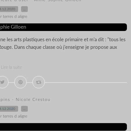
'heure d'oser - Anne-Sophie Gilloen
3.12.2020
…
r terres d aligre
e les arts plastiques en école primaire et m'a dit : "tous les
Rouge. Dans chaque classe où j'enseigne je propose aux
Lire la suite
apins - Nicole Crestou
3.12.2020
…
r terres d aligre