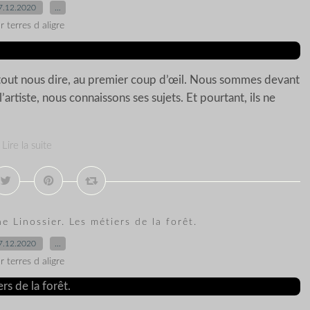
7.12.2020
…
r terres d aligre
 tout nous dire, au premier coup d’œil. Nous sommes devant
rtiste, nous connaissons ses sujets. Et pourtant, ils ne
Lire la suite
ne Linossier. Les métiers de la forêt.
7.12.2020
…
r terres d aligre