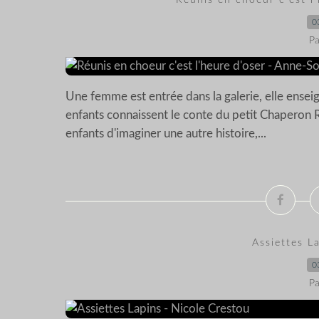
Réunis en choeur c'est l
0
Pa
Une femme est entrée dans la galerie, elle enseign
enfants connaissent le conte du petit Chaperon 
enfants d'imaginer une autre histoire,...
Assiettes L
0
Pa