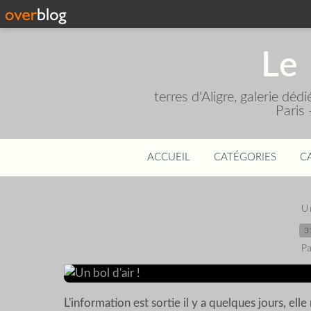
Le 
terres d'Aligre, galerie dé
Paris
ACCUEIL
CATÉGORIES
C
U
3
Pa
L'information est sortie il y a quelques jours, el