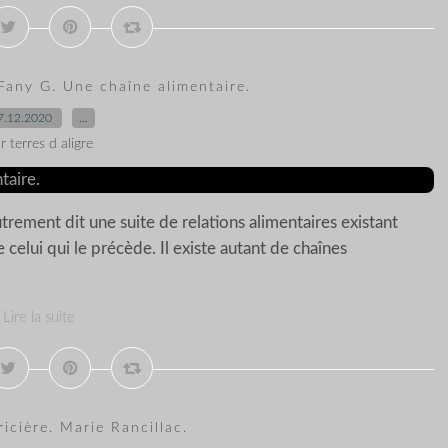
 Fany G. Une chaîne alimentaire.
7.12.2020
…
r terres d aligre
utrement dit une suite de relations alimentaires existant
 celui qui le précède. Il existe autant de chaînes
Lire la suite
icière. Marie Rancillac.