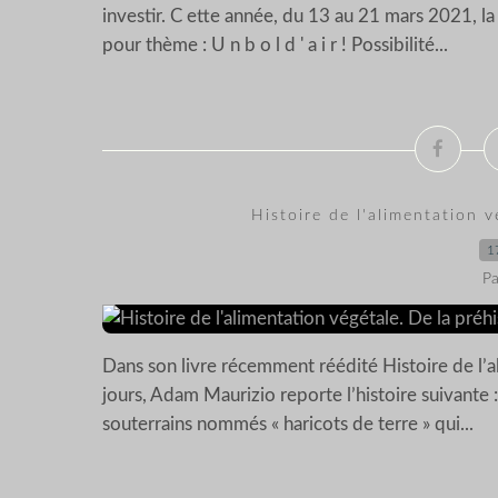
investir. C ette année, du 13 au 21 mars 2021, la
pour thème : U n b o l d ' a i r ! Possibilité...
Histoire de l'alimentation v
1
Pa
Dans son livre récemment réédité Histoire de l’a
jours, Adam Maurizio reporte l’histoire suivante 
souterrains nommés « haricots de terre » qui...