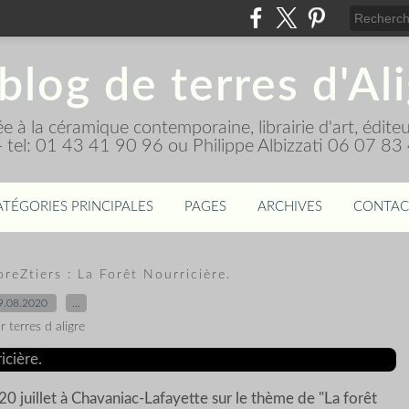
blog de terres d'Al
diée à la céramique contemporaine, librairie d'art, édi
 - tel: 01 43 41 90 96 ou Philippe Albizzati 06 07 83
ATÉGORIES PRINCIPALES
PAGES
ARCHIVES
CONTAC
oreZtiers : La Forêt Nourricière.
9.08.2020
…
r terres d aligre
0 juillet à Chavaniac-Lafayette sur le thème de "La forêt