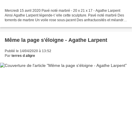
Mercredi 15 avril 2020 Pavé noté marbré - 20 x 21 x 17 - Agathe Larpent
Ainsi Agathe Larpent légende-t ’elle cette sculpture. Pavé noté marbré Des
torrents de marbre Un voile rose sous-jacent Des anfractuosités et méandres
Le rocher qui affleure Traversé...
Même la page s'éloigne - Agathe Larpent
Publié le 14/04/2020 à 13:52
Par
terres d aligre