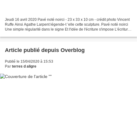
Jeudi 16 avril 2020 Pavé noté noirci - 23 x 33 x 10 cm - crédit photo Vincent
Ruffe Ainsi Agathe Larpent légende-t ’elle cette sculpture. Pavé noté noirci
Une simple régularité dans le signe Et l'idée de l'écriture s'impose L'écriture
est-elle une preuve...
Article publié depuis Overblog
Publié le 15/04/2020 à 15:53
Par
terres d aligre