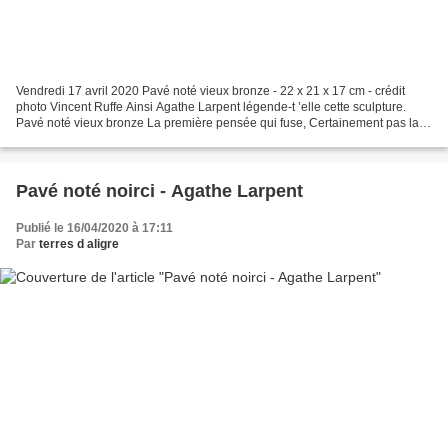
Vendredi 17 avril 2020 Pavé noté vieux bronze - 22 x 21 x 17 cm - crédit
photo Vincent Ruffe Ainsi Agathe Larpent légende-t ’elle cette sculpture.
Pavé noté vieux bronze La première pensée qui fuse, Certainement pas la
plus maline : « Vieux bronze toi-même...
Pavé noté noirci - Agathe Larpent
Publié le 16/04/2020 à 17:11
Par
terres d aligre