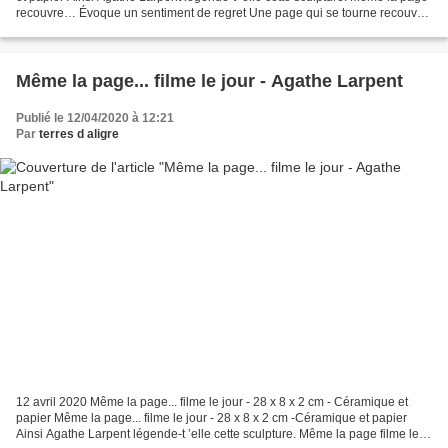
recouvre… Évoque un sentiment de regret Une page qui se tourne recouvre
la précédente Si existe un attachement...
Même la page... filme le jour - Agathe Larpent
Publié le 12/04/2020 à 12:21
Par
terres d aligre
12 avril 2020 Même la page... filme le jour - 28 x 8 x 2 cm - Céramique et
papier Même la page... filme le jour - 28 x 8 x 2 cm -Céramique et papier
Ainsi Agathe Larpent légende-t ’elle cette sculpture. Même la page filme le