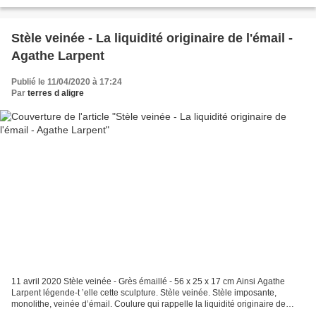
jour… C’est simple Il y a...
Stèle veinée - La liquidité originaire de l'émail -
Agathe Larpent
Publié le 11/04/2020 à 17:24
Par
terres d aligre
11 avril 2020 Stèle veinée - Grès émaillé - 56 x 25 x 17 cm Ainsi Agathe
Larpent légende-t ’elle cette sculpture. Stèle veinée. Stèle imposante,
monolithe, veinée d’émail. Coulure qui rappelle la liquidité originaire de
l’émail. Inspirée de : « La coulure...