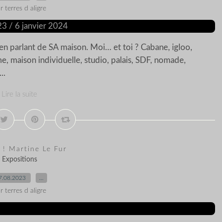
r terres d aligre
n parlant de SA maison. Moi… et toi ? Cabane, igloo,
, maison individuelle, studio, palais, SDF, nomade,
..
Lire la suite
 ! Martine Le Fur
Expositions
7.08.2023
…
r terres d aligre