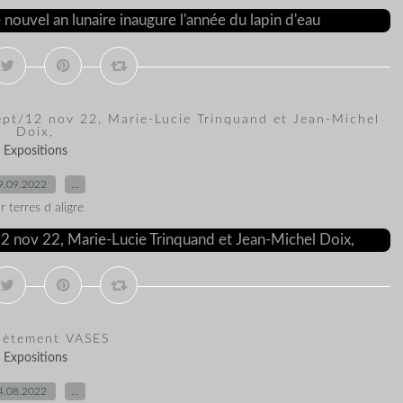
 sept/12 nov 22, Marie-Lucie Trinquand et Jean-Michel
Doix,
Expositions
9.09.2022
…
r terres d aligre
lètement VASES
Expositions
4.08.2022
…