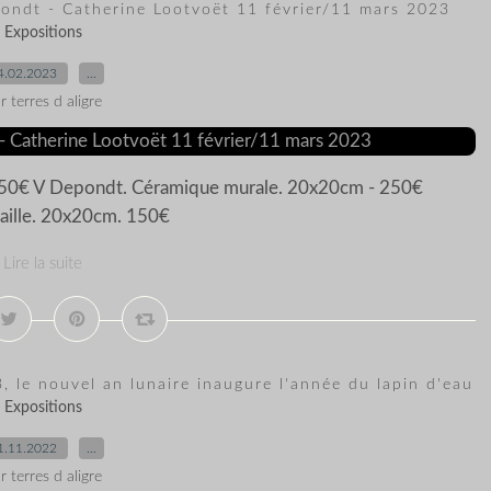
pondt - Catherine Lootvoët 11 février/11 mars 2023
Expositions
4.02.2023
…
r terres d aligre
750€ V Depondt. Céramique murale. 20x20cm - 250€
raille. 20x20cm. 150€
Lire la suite
3, le nouvel an lunaire inaugure l'année du lapin d'eau
Expositions
1.11.2022
…
r terres d aligre