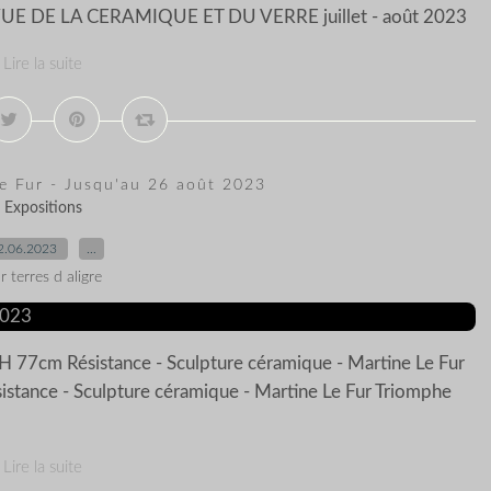
EVUE DE LA CERAMIQUE ET DU VERRE juillet - août 2023
Lire la suite
e Fur - Jusqu'au 26 août 2023
Expositions
2.06.2023
…
r terres d aligre
- H 77cm Résistance - Sculpture céramique - Martine Le Fur
sistance - Sculpture céramique - Martine Le Fur Triomphe
Lire la suite