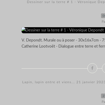
Dessiner sur la terre # 1 - Véronique De
0
Pa
V. Depondt. Murale ou à poser - 30x16x7cm - 
Catherine Lootvoët - Dialogue entre terre et fer
Lapin, lapin entre et viens... 21 janvier 202
2
Pa