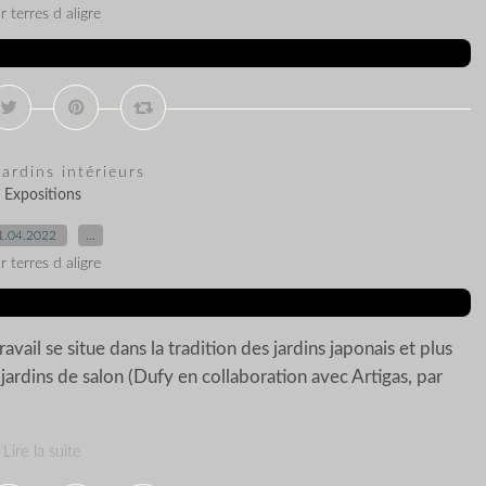
r terres d aligre
jardins intérieurs
Expositions
1.04.2022
…
r terres d aligre
avail se situe dans la tradition des jardins japonais et plus
jardins de salon (Dufy en collaboration avec Artigas, par
Lire la suite