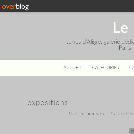
Le 
terres d'Aligre, galerie dé
Paris
ACCUEIL
CATÉGORIES
C
expositions
Moi ma maison... Expositi
0