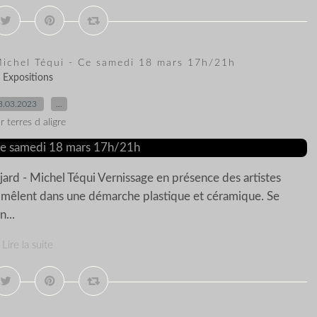
Michel Téqui - Ce samedi 18 mars 17h/21h
Expositions
3.03.2023
…
r terres d aligre
d - Michel Téqui Vernissage en présence des artistes
se mêlent dans une démarche plastique et céramique. Se
n...
Lire la suite