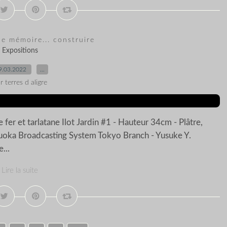
e mémoire... construire
Expositions
9.03.2022
…
r terres d aligre
e fer et tarlatane Ilot Jardin #1 - Hauteur 34cm - Plâtre,
izuoka Broadcasting System Tokyo Branch - Yusuke Y.
...
Lire la suite