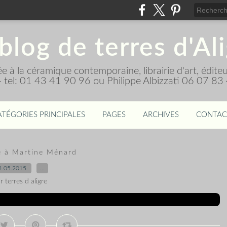
blog de terres d'Al
diée à la céramique contemporaine, librairie d'art, édi
 - tel: 01 43 41 90 96 ou Philippe Albizzati 06 07 83
ATÉGORIES PRINCIPALES
PAGES
ARCHIVES
CONTAC
 à Martine Ménard
4.05.2015
…
r terres d aligre