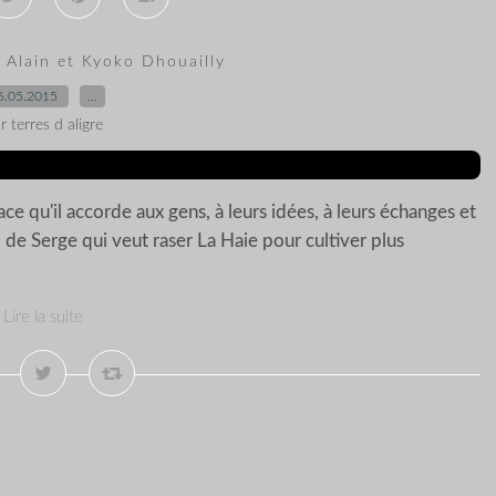
e Alain et Kyoko Dhouailly
6.05.2015
…
r terres d aligre
ce qu'il accorde aux gens, à leurs idées, à leurs échanges et
 de Serge qui veut raser La Haie pour cultiver plus
Lire la suite