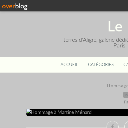
Le 
terres d'Aligre, galerie dé
Paris
ACCUEIL
CATÉGORIES
C
Hommage
2
Pa