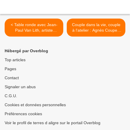
< Table ronde avec Jean-
Couple dans la vie, couple
Paul Van Lith, artiste
à l'atelier : Agnès Coupey,
contemporain, céramiste et
Dominique Bajard,
verrier ; Elisa Ullauri Llore,
céramistes >
sociologue et Cathy
Hébergé par Overblog
Amouroux, designer
Top articles
Pages
Contact
Signaler un abus
C.G.U.
Cookies et données personnelles
Préférences cookies
Voir le profil de terres d aligre sur le portail Overblog