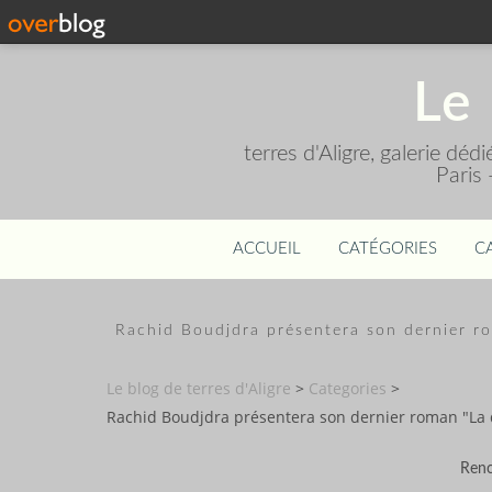
Le 
terres d'Aligre, galerie dé
Paris
ACCUEIL
CATÉGORIES
C
Rachid Boudjdra présentera son dernier r
Le blog de terres d'Aligre
>
Categories
>
Rachid Boudjdra présentera son dernier roman "La
Renc