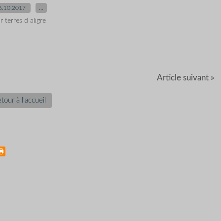
6.10.2017
…
r terres d aligre
Article suivant »
tour à l'accueil