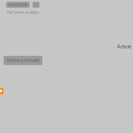
24.06.2018
…
Par terres d aligre
Article
Retour à l'accueil