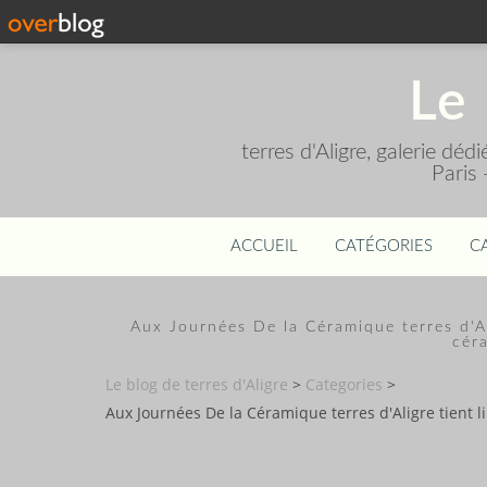
Le 
terres d'Aligre, galerie dé
Paris
ACCUEIL
CATÉGORIES
C
Aux Journées De la Céramique terres d'Ali
céra
Le blog de terres d'Aligre
>
Categories
>
Aux Journées De la Céramique terres d'Aligre tient li