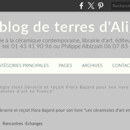
blog de terres d'Al
diée à la céramique contemporaine, librairie d'art, édi
 - tel: 01 43 41 90 96 ou Philippe Albizzati 06 07 83
ATÉGORIES PRINCIPALES
PAGES
ARCHIVES
CONTAC
gre tient librairie et reçoit Flora Bajard pour son livre
mistes d'art en France"
brairie et reçoit Flora Bajard pour son livre "Les céramistes d'art e
Rencontres -Echanges