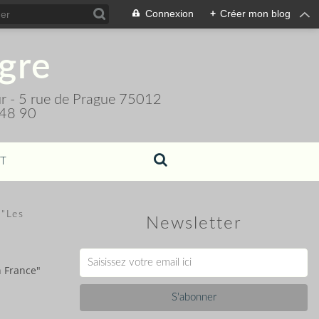
Connexion
+
Créer mon blog
igre
teur - 5 rue de Prague 75012
 48 90
T
 "Les
Newsletter
n France"