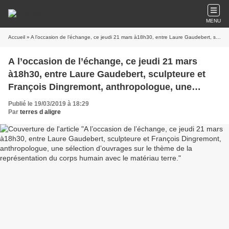
MENU
Accueil
» A l’occasion de l’échange, ce jeudi 21 mars à18h30, entre Laure Gaudebert, sculpteure et François Dingremont, anthropologue, une sélection d’ouvrages sur le thème de la représentation du corps humain avec le matériau terre.
A l’occasion de l’échange, ce jeudi 21 mars
à18h30, entre Laure Gaudebert, sculpteure et
François Dingremont, anthropologue, une
sélection d’ouvrages sur le thème de la
Publié le 19/03/2019 à 18:29
représentation du corps humain avec le
Par
terres d aligre
matériau terre.