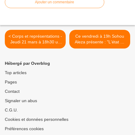
Ajouter un commentaire
< Corps et représentations -
Ce vendredi à 19h Sohou
Jeudi 21 mars à 18h30 un
Aleza présente : "L'état de
temps d'échange entre
droit au Togo. De la
Laure Gaudebert,sculpteur
sociologie de l'éducation
et François Dingremont,
institutionnelle. " >
Hébergé par Overblog
anthropologue
Top articles
Pages
Contact
Signaler un abus
C.G.U.
Cookies et données personnelles
Préférences cookies