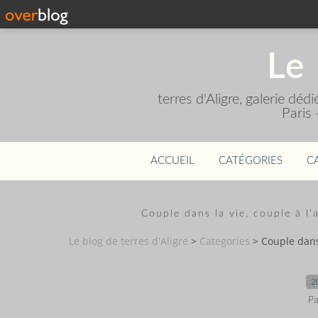
Le 
terres d'Aligre, galerie dé
Paris
ACCUEIL
CATÉGORIES
C
Couple dans la vie, couple à l'
Le blog de terres d'Aligre
>
Categories
>
Couple dans 
2
Pa