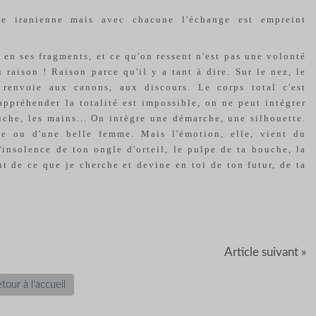
gine iranienne mais avec chacune l'échange est empreint
 en ses fragments, et ce qu'on ressent n'est pas une volonté
raison ! Raison parce qu'il y a tant à dire. Sur le nez, le
 renvoie aux canons, aux discours. Le corps total c'est
appréhender la totalité est impossible, on ne peut intégrer
ouche, les mains... On intègre une démarche, une silhouette.
e ou d'une belle femme. Mais l'émotion, elle, vient du
'insolence de ton ongle d'orteil, le pulpe de ta bouche, la
t de ce que je cherche et devine en toi de ton futur, de ta
Article suivant »
tour à l'accueil