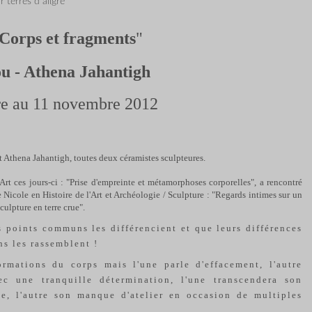
r terres d aligre
Corps et fragments
"
ou - Athena Jahantigh
re au 11 novembre 2012
et Athena Jahantigh, toutes deux céramistes sculpteures.
'Art ces jours-ci : "Prise d'empreinte et métamorphoses corporelles", a rencontré
de Nicole en Histoire de l'Art et Archéologie / Sculpture : "Regards intimes sur un
culpture en terre crue".
s points communs les différencient et que leurs différences
s les rassemblent !
ormations du corps mais l'une parle d'effacement, l'autre
ec une tranquille détermination, l'une transcendera son
, l'autre son manque d'atelier en occasion de multiples