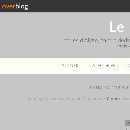
Le 
terres d'Aligre, galerie dé
Paris
ACCUEIL
CATÉGORIES
C
Corps et fragme
Le blog de terres d'Aligre
>
Categories
>
Corps et f
1