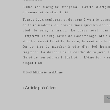
L'une est d'origine française, l'autre d'ori
d'humour et de simplicité.
Toutes deux sculptent et donnent à voir le corps
de faire moderne ou provoc mais qu'elles ont eu 
pied, le sein, la main... Le corps total nous
l'imprévu, la singularité de l'assemblage. Mais 
simultanément l'oreille, le sein, le ventre la b
On est fier de marcher à côté d'un bel homm
fragment. La douceur de la courbe de ta joue, l
fierté de ton sein en inégalité...
L'émotion vien
disparition.
MB -
© éditions terres d'Aligre
« Article précédent
Re