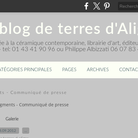
blog de terres d'Al
diée à la céramique contemporaine, librairie d'art, édi
 - tel: 01 43 41 90 96 ou Philippe Albizzati 06 07 83
ATÉGORIES PRINCIPALES
PAGES
ARCHIVES
CONTAC
nts - Communiqué de presse
ragments - Communiqué de presse
Galerie
8.09.2012
…