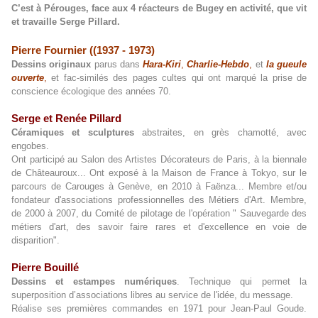
C’est à Pérouges, face aux 4 réacteurs de Bugey en activité, que vit
et travaille Serge Pillard.
Pierre Fournier ((1937 - 1973)
Dessins originaux
parus dans
Hara-Kiri
,
Charlie-Hebdo
,
et
la gueule
ouverte
,
et fac-similés des pages cultes qui ont marqué la prise de
conscience écologique des années 70.
Serge et Renée Pillard
Céramiques et sculptures
abstraites, en grès chamotté, avec
engobes.
Ont participé au Salon des Artistes Décorateurs de Paris, à la biennale
de Châteauroux... Ont exposé à la Maison de France à Tokyo, sur le
parcours de Carouges à Genève, en 2010 à Faënza... Membre et/ou
fondateur d'associations professionnelles des Métiers d'Art. Membre,
de 2000 à 2007, du Comité de pilotage de l'opération " Sauvegarde des
métiers d'art, des savoir faire rares et d'excellence en voie de
disparition".
Pierre Bouillé
Dessins et estampes numériques
. Technique qui permet la
superposition d’associations libres au service de l'idée, du message.
Réalise ses premières commandes en 1971 pour Jean-Paul Goude.