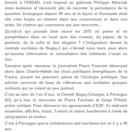
formés à l’ENSAD, s'est imposé au galeriste Philippe Albizzati
entre évidence et nécessité afin de raconter la persistance de la
question écologique depuis 40 ans et la façon si fluctuante dont
elle s'est frayée un chemin dans nos consciences et dans nos
actes. Un chemin qui commence par une rencontre...
Qu'est-ce qui pouvait bien réunir en 1970 un potier et un
pamphlétaire dans un local avec des ciseaux, du papier, de la
peinture, de la colle et des slogans ? L'indignation devant la
centrale nucléaire de Bugey-1 qui s’élevait sous leurs yeux alors
qu’aucune information ni consultation des habitants n’avait eu
lieu.
Semaine après semaine, le journaliste Pierre Fournier dénonçait
alors dans
Charlie-Hebdo
les choix politiques énergétiques de la
France, posant les premiers jalons de l’écologie politique. Ses
articles serviront de base de références aux multiples groupes
militants qui se créent un peu partout.
C’est au sein de l’un d’eux, le Comité Bugey-Cobayes, à Pérouges
(01) qu’a lieu la rencontre de Pierre Fournier et Serge Pillard,
potier militant. Pour dénoncer les agissements d’EDF, ils réalisent
ensemble, affiches, tracts, T-shirts et autres banderoles à l'aide de
sérigraphies et ronéos.
C’est à Pérouges que le militantisme anti-nucléaire est né il y a 40
ans.