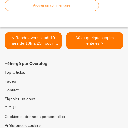
Ajouter un commentaire
< Rendez-vous jeudi 10
30 et quelques tapirs
mars de 18h à 23h pour le
entêtés >
vernissage de l'expo
"Rencontre"
Hébergé par Overblog
Top articles
Pages
Contact
Signaler un abus
C.G.U.
Cookies et données personnelles
Préférences cookies