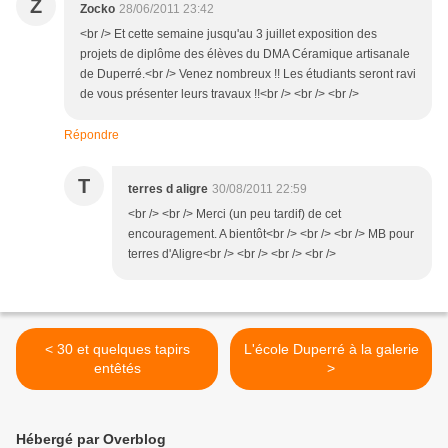
Z
Zocko
28/06/2011 23:42
<br /> Et cette semaine jusqu'au 3 juillet exposition des
projets de diplôme des élèves du DMA Céramique artisanale
de Duperré.<br /> Venez nombreux !! Les étudiants seront ravi
de vous présenter leurs travaux !!<br /> <br /> <br />
Répondre
T
terres d aligre
30/08/2011 22:59
<br /> <br /> Merci (un peu tardif) de cet
encouragement. A bientôt<br /> <br /> <br /> MB pour
terres d'Aligre<br /> <br /> <br /> <br />
< 30 et quelques tapirs
L'école Duperré à la galerie
entêtés
>
Hébergé par Overblog