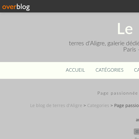
Le 
terres d'Aligre, galerie dé
Paris
ACCUEIL
CATÉGORIES
C
Page passionnée 
Le blog de terres d'Aligre
>
Categories
>
Page passio
a
0