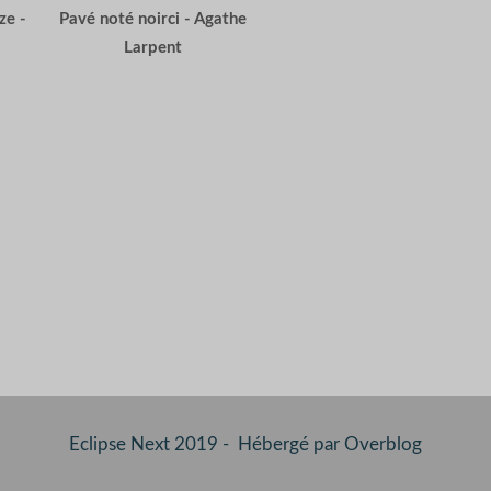
ze -
Pavé noté noirci - Agathe
Larpent
Eclipse Next 2019 - Hébergé par
Overblog