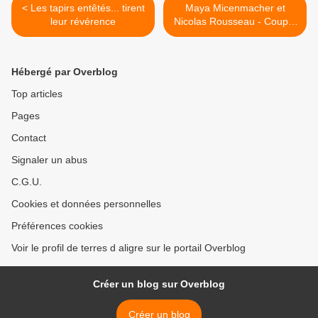
< Les tapirs entêtés... tirent
Maya Micenmacher et
leur révérence
Nicolas Rousseau - Couple
dans la vie, couple à
l'atelier >
Hébergé par Overblog
Top articles
Pages
Contact
Signaler un abus
C.G.U.
Cookies et données personnelles
Préférences cookies
Voir le profil de terres d aligre sur le portail Overblog
Créer un blog sur Overblog
Créer un blog