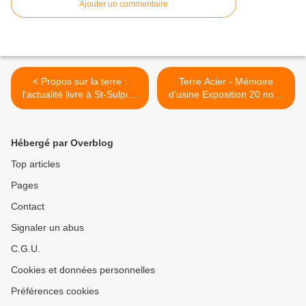
Ajouter un commentaire
< Propos sur la terre :
Terre Acier - Mémoire
l'actualité livre à St-Sulpice
d'usine Exposition 20 nov /
Céramique 23/26 sept.
8 janv 2022 Sculptures
2021
céramiques Pascal Lacroix
>
Hébergé par Overblog
Top articles
Pages
Contact
Signaler un abus
C.G.U.
Cookies et données personnelles
Préférences cookies