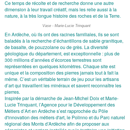
Ce temps de récolte et de recherche donne une autre
dimension à leur travail créatif, mais les relie aussi à la
nature, à la très longue histoire des roches et de la Terre.
Vase - Marie-Lucie Trinquant
En Ardèche, o
ù
ils ont des racines familiales, ils se sont
baladés à la recherche d’échantillons de sable granitique,
de basalte, de pouzzolane ou de grès
. La diversit
é
géologique du département, est exceptionnelle : plus de
300 millions d’années d’écorces terrestres sont
représentées en quelques kilomètres. Chaque site est
unique et la composition des pierres jamais tout à fait la
mê
me. C
’est
un v
éritable terrain de jeu pour les artisans
d’art qui travaillent les minéraux et savent reconnaître les
pierres.
Inspirée par la démarche de Jean-Michel Doix et Marie-
Lucie Trinquant, l’Agence pour le Développement des
Métiers d’
Art en Ard
è
che s
’est rapprochée du Pôle
d'innovation des métiers d'art, le Polinno et du Parc naturel
régional des Monts d’Ardèche afin de proposer aux