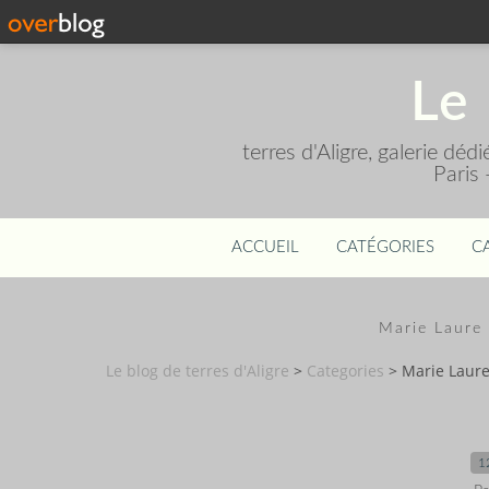
Le 
terres d'Aligre, galerie dé
Paris
ACCUEIL
CATÉGORIES
C
Marie Laure
Le blog de terres d'Aligre
>
Categories
>
Marie Laure
1