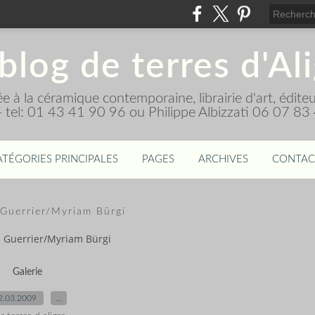
blog de terres d'Al
diée à la céramique contemporaine, librairie d'art, édi
 - tel: 01 43 41 90 96 ou Philippe Albizzati 06 07 83
ATÉGORIES PRINCIPALES
PAGES
ARCHIVES
CONTAC
 Guerrier/Myriam Bürgi
 Guerrier/Myriam Bürgi
Galerie
2.03.2009
…