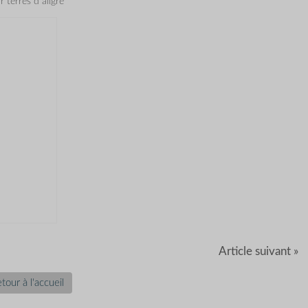
r terres d aligre
Article suivant »
tour à l'accueil