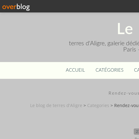
Le 
terres d'Aligre, galerie dé
Paris
ACCUEIL
CATÉGORIES
C
Rendez-vous
Le blog de terres d'Aligre
>
Categories
>
Rendez-vou
2