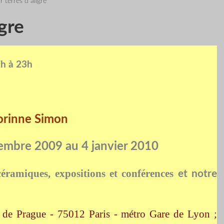
r terres d aligre
igre
h à 23h
orinne Simon
embre 2009 au 4 janvier 2010
éramiques, expositions et conférences
et notre
e de Prague - 75012 Paris - métro Gare de Lyon ;