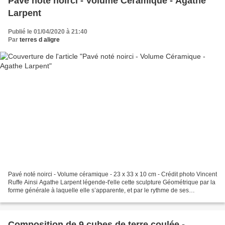
Pavé noté noirci - Volume Céramique - Agathe
Larpent
Publié le 01/04/2020 à 21:40
Par
terres d aligre
Pavé noté noirci - Volume céramique - 23 x 33 x 10 cm - Crédit photo Vincent
Ruffe Ainsi Agathe Larpent légende-t'elle cette sculpture Géométrique par la
forme générale à laquelle elle s’apparente, et par le rythme de ses
empreintes. Imprévisible par...
Composition de 9 cubes de terre coulée -