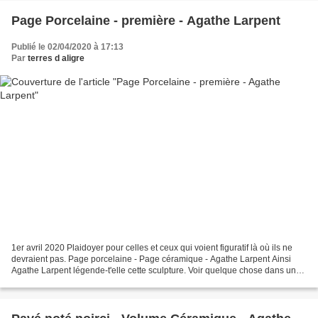
Page Porcelaine - première - Agathe Larpent
Publié le 02/04/2020 à 17:13
Par
terres d aligre
1er avril 2020 Plaidoyer pour celles et ceux qui voient figuratif là où ils ne
devraient pas. Page porcelaine - Page céramique - Agathe Larpent Ainsi
Agathe Larpent légende-t'elle cette sculpture. Voir quelque chose dans un
tableau abstrait... C’est mal...