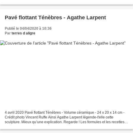
il celui qui attend ou celui...
Pavé flottant Ténèbres - Agathe Larpent
Publié le 04/04/2020 à 10:36
Par
terres d aligre
4 avril 2020 Pavé flottant Ténèbres - Volume céramique - 24 x 20 x 14 cm -
Crédit photo Vincent Ruffe Ainsi Agathe Larpent légende-t'elle cette
sculpture. Mieux qu’une explication. Regarde ! Les formules et les recettes ?
La densité du bain d’émail ?...