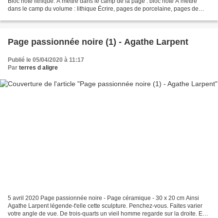
Bloc note lithique. A mettre dans le camp de la page : bloc note A mettre
dans le camp du volume : lithique Écrire, pages de porcelaine, pages de
papier. Supplément de sens....
Page passionnée noire (1) - Agathe Larpent
Publié le 05/04/2020 à 11:17
Par
terres d aligre
5 avril 2020 Page passionnée noire - Page céramique - 30 x 20 cm Ainsi
Agathe Larpent légende-t'elle cette sculpture. Penchez-vous. Faites varier
votre angle de vue. De trois-quarts un vieil homme regarde sur la droite. Est-