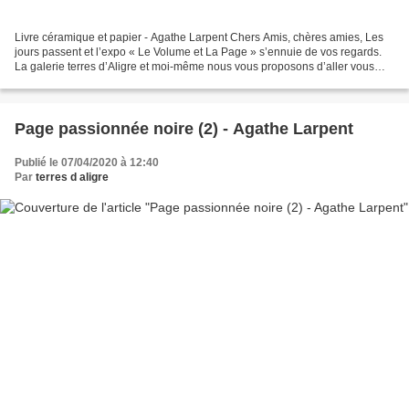
Livre céramique et papier - Agathe Larpent Chers Amis, chères amies, Les
jours passent et l’expo « Le Volume et La Page » s’ennuie de vos regards.
La galerie terres d’Aligre et moi-même nous vous proposons d’aller vous
promener sur le Blog pour y rencontrer...
Page passionnée noire (2) - Agathe Larpent
Publié le 07/04/2020 à 12:40
Par
terres d aligre