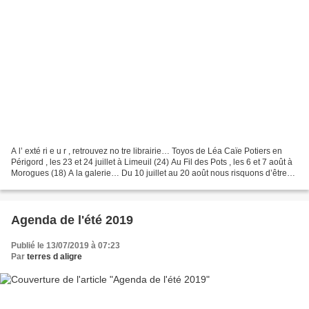
A l’ exté ri e u r , retrouvez no tre librairie… Toyos de Léa Caïe Potiers en
Périgord , les 23 et 24 juillet à Limeuil (24) Au Fil des Pots , les 6 et 7 août à
Morogues (18) A la galerie… Du 10 juillet au 20 août nous risquons d’être
absents, téléphonez-nous...
Agenda de l'été 2019
Publié le 13/07/2019 à 07:23
Par
terres d aligre