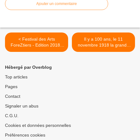
Ajouter un commentaire
< Festival des Arts
Il y a 100 ans, le 11
ForeZtiers - Edition 2018 :
novembre 1918 la grande
Le Bestiaire enchanté, une
guerre, 14-18, prenait fin...
autre façon de raconter les
>
histoires…
Hébergé par Overblog
Top articles
Pages
Contact
Signaler un abus
C.G.U.
Cookies et données personnelles
Préférences cookies