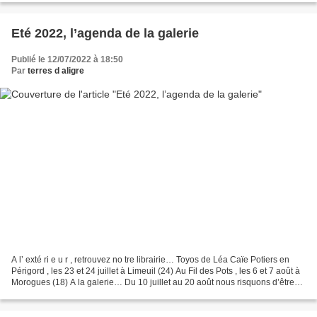
Eté 2022, l’agenda de la galerie
Publié le 12/07/2022 à 18:50
Par
terres d aligre
A l’ exté ri e u r , retrouvez no tre librairie… Toyos de Léa Caïe Potiers en
Périgord , les 23 et 24 juillet à Limeuil (24) Au Fil des Pots , les 6 et 7 août à
Morogues (18) A la galerie… Du 10 juillet au 20 août nous risquons d’être
absents, téléphonez-nous...