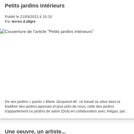
Petits jardins intérieurs
Publié le 21/04/2022 à 10:10
Par
terres d aligre
De ses jardins « pavés » Marie Jacquinot dit : ce travail se situe dans la
tradition des jardins japonais et plus près de nous, celle des jardins
d'appartement ou jardins de salon (Dufy en collaboration avec Artigas, par
exemple). Côté pavement, mes sources...
Une oeuvre, un artiste...