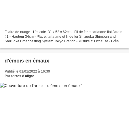
Filaire de nuage - L'escale. 31 x 52 x 62cm - Fil de fer et tarlatane Ilot Jardin
#1 - Hauteur 34cm - Plâtre, tarlatane et fil de fer Shizuoka Shimbun and
Shizuoka Broadcasting System Tokyo Branch - Yusuke Y. Offhause - Grès
émail 11.5 x 8 x 12.5cm Chapelle...
d'émois en émaux
Publié le 01/01/2022 à 16:39
Par
terres d aligre