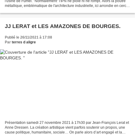
l'usine de Fumel. "Normalement" l'IPN ne ploie ni ne rompt. Alors la poutre
métallique, emblématique de l'architecture industrielle, ici arrondie en cercle
parfait : une virtuosité...
JJ LERAT et LES AMAZONES DE BOURGES.
Publié le 26/11/2021 à 17:08
Par
terres d aligre
Présentation samedi 27 novembre 2021 à 17h30 par Jean-François Lerat et
Anne Dressen. La création artistique vient parfois soutenir un propos, une
cause politique, humanitaire, sociale… On parle alors d’art engagé et la