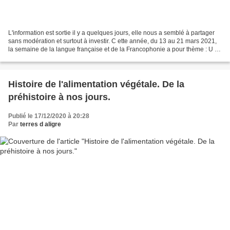
L'information est sortie il y a quelques jours, elle nous a semblé à partager
sans modération et surtout à investir. C ette année, du 13 au 21 mars 2021,
la semaine de la langue française et de la Francophonie a pour thème : U n
b o l d ' a i r ! Possibilité...
Histoire de l'alimentation végétale. De la
préhistoire à nos jours.
Publié le 17/12/2020 à 20:28
Par
terres d aligre