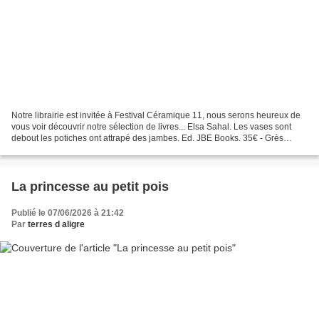
Notre librairie est invitée à Festival Céramique 11, nous serons heureux de
vous voir découvrir notre sélection de livres... Elsa Sahal. Les vases sont
debout les potiches ont attrapé des jambes. Ed. JBE Books. 35€ - Grès
contemporains. La Borne. Collection...
La princesse au petit pois
Publié le 07/06/2026 à 21:42
Par
terres d aligre