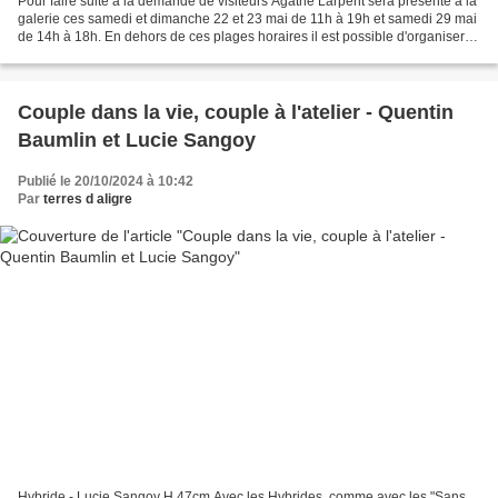
Pour faire suite à la demande de visiteurs Agathe Larpent sera présente à la
galerie ces samedi et dimanche 22 et 23 mai de 11h à 19h et samedi 29 mai
de 14h à 18h. En dehors de ces plages horaires il est possible d'organiser
un rendez-vous, terresdaligre@orange.fr,...
Couple dans la vie, couple à l'atelier - Quentin
Baumlin et Lucie Sangoy
Publié le 20/10/2024 à 10:42
Par
terres d aligre
Hybride - Lucie Sangoy H 47cm Avec les Hybrides, comme avec les "Sans