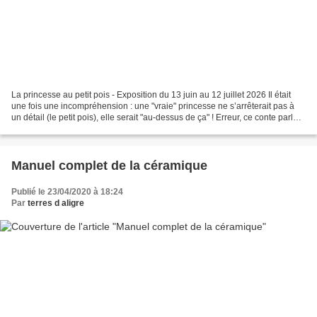
La princesse au petit pois - Exposition du 13 juin au 12 juillet 2026 Il était
une fois une incompréhension : une "vraie" princesse ne s’arrêterait pas à
un détail (le petit pois), elle serait "au-dessus de ça" ! Erreur, ce conte parle
de la sensibilité...
Manuel complet de la céramique
Publié le 23/04/2020 à 18:24
Par
terres d aligre