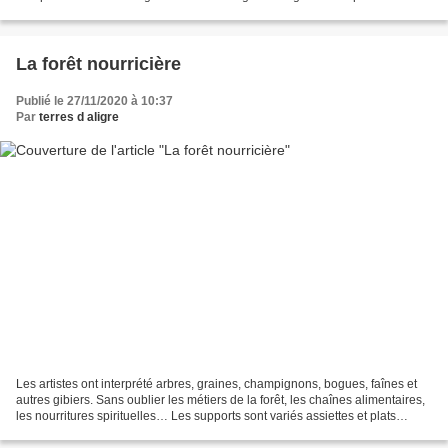
un lieu où...
La forêt nourricière
Publié le 27/11/2020 à 10:37
Par
terres d aligre
Les artistes ont interprété arbres, graines, champignons, bogues, faînes et
autres gibiers. Sans oublier les métiers de la forêt, les chaînes alimentaires,
les nourritures spirituelles… Les supports sont variés assiettes et plats
décorées, bas-reliefs,...