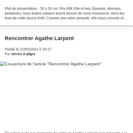
Plat de présentation - 30 x 30 cm. Prix 60€ Elle et moi. Épuisés, stressés,
perplexes, nous autres urbains avons besoin de nous ressourcer, dans les
bras de cette douce forêt. Comme une mère aimante, elle nous console et
nous apaise. Une série de portraits,...
Rencontrer Agathe Larpent
Publié le 21/05/2021 à 19:17
Par
terres d aligre