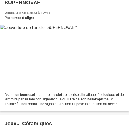
SUPERNOVAE
Publié le 07/03/2024 à 12:13
Par
terres d aligre
Aster , un tournesol inaugure le sujet de la crise climatique, écologique et de
territoire par sa fonction signalétique qu’il tire de son héliotropisme. Ici
installé à l’horizontal il ne signale plus rien ! Il pose la question du devenir :
où va-t-on...
Jeux... Céramiques