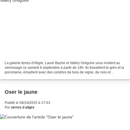
La galerie terres d'Aligre, Laure Bazire et Valéry Grégoire vous invitent au
vernissage ce samedi 6 septembre à partir de 18h. Ils travaillent le grès et la
porcelaine, émaillent avec des cendres de bois de vigne, de noix et
d'oignons et avec du fer,...
Oser le jaune
Publié le 08/10/2025 à 17:01
Par
terres d aligre