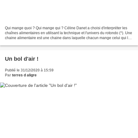
Qui mange quoi ? Qui mange qui ? Céline Danet a choisi d'interpréter les
chaînes alimentaires en utilisant la technique et l'univers du rotondo (*). Une
chaine alimentaire est une chaine dans laquelle chacun mange celui qui le
précède puis est mangé par...
Un bol d'air !
Publié le 31/12/2020 à 15:59
Par
terres d aligre