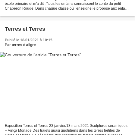
école primaire et m'a dit : "tous les enfants connaissent le conte du petit
Chaperon Rouge. Dans chaque classe où j'enseigne je propose aux enfants
d'imaginer une autre histoire,...
Terres et Terres
Publié le 18/01/2021 à 10:15
Par
terres d aligre
Exposition Terres et Terres 23 janvier/13 mars 2021 Sculptures céramiques
– Vinça Monadé Des trajets quasi quotidiens dans les terres fertiles de