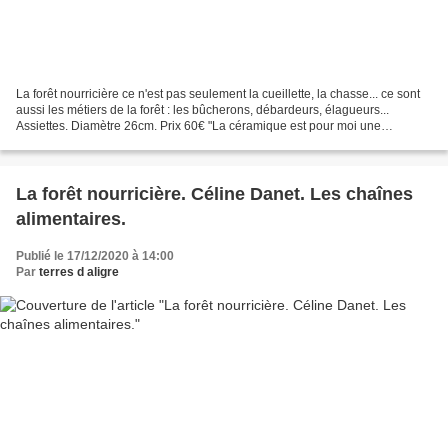
La forêt nourricière ce n'est pas seulement la cueillette, la chasse... ce sont
aussi les métiers de la forêt : les bûcherons, débardeurs, élagueurs...
Assiettes. Diamètre 26cm. Prix 60€ "La céramique est pour moi une
évidence plastique dans ses multiples...
La forêt nourricière. Céline Danet. Les chaînes
alimentaires.
Publié le 17/12/2020 à 14:00
Par
terres d aligre