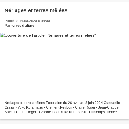
Nériages et terres mêlées
Publié le 19/04/2024 à 08:44
Par
terres d aligre
Nériages et terres mêlées Exposition du 26 avril au 8 juin 2024 Guénaelle
Grassi - Yuko Kuramatsu - Clément Petibon - Claire Roger - Jean-Claude
Savalli Claire Roger - Grande Door Yuko Kuramatsu - Printemps silence
Clément Petibon Guénaëlle Grassi - Ecorces...